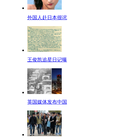
外国人赴日本很诧
王俊凯追星日记曝
英国媒体发布中国