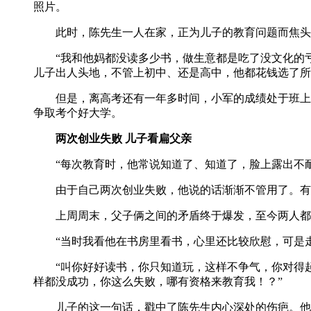
照片。
此时，陈先生一人在家，正为儿子的教育问题而焦头烂
“我和他妈都没读多少书，做生意都是吃了没文化的亏，
儿子出人头地，不管上初中、还是高中，他都花钱选了所
但是，离高考还有一年多时间，小军的成绩处于班上中
争取考个好大学。
两次创业失败 儿子看扁父亲
“每次教育时，他常说知道了、知道了，脸上露出不耐
由于自己两次创业失败，他说的话渐渐不管用了。有时
上周周末，父子俩之间的矛盾终于爆发，至今两人都
“当时我看他在书房里看书，心里还比较欣慰，可是走
“叫你好好读书，你只知道玩，这样不争气，你对得起
样都没成功，你这么失败，哪有资格来教育我！？”
儿子的这一句话，戳中了陈先生内心深处的伤疤。他高