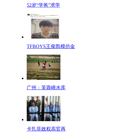
52岁“学爸”求学
TFBOYS王俊凯模仿金
广州：芙蓉嶂水库
卡扎菲政权高官再