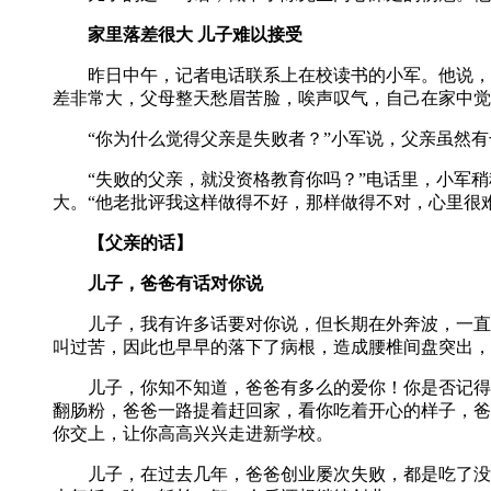
家里落差很大 儿子难以接受
昨日中午，记者电话联系上在校读书的小军。他说，以
差非常大，父母整天愁眉苦脸，唉声叹气，自己在家中觉
“你为什么觉得父亲是失败者？”小军说，父亲虽然有
“失败的父亲，就没资格教育你吗？”电话里，小军稍
大。“他老批评我这样做得不好，那样做得不对，心里很
【父亲的话】
儿子，爸爸有话对你说
儿子，我有许多话要对你说，但长期在外奔波，一直以
叫过苦，因此也早早的落下了病根，造成腰椎间盘突出，
儿子，你知不知道，爸爸有多么的爱你！你是否记得那
翻肠粉，爸爸一路提着赶回家，看你吃着开心的样子，爸
你交上，让你高高兴兴走进新学校。
儿子，在过去几年，爸爸创业屡次失败，都是吃了没文