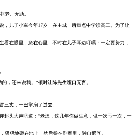
苍老、无助。
，儿子小军今年17岁，在主城一所重点中学读高二。为了让
生看在眼里，急在心里，不时在儿子耳边叮嘱：一定要努力，
。
的，还来说我。”顿时让陈先生哑口无言。
冒三丈，一巴掌扇了过去。
仰起头大声吼道：“老汉，这几年你做生意，做一次亏一次，一
，狠狠地砸在地上，然后躲在卧室里，独自怄气。