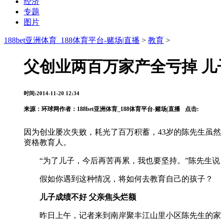
经济
专题
图片
188bet亚洲体育_188体育平台-赌场|直播
>
教育
>
父创业两百万家产全亏掉 
时间:2014-11-20 12:34
来源：
环球网
作者：188bet亚洲体育_188体育平台-赌场|直播
点击:
因为创业屡次失败，耗光了百万积蓄，43岁的陈先生虽
资格教育人。
“为了儿子，今后再苦再累，我也要坚持。”陈先生说
假如你遇到这种情况，将如何去教育自己的孩子？
儿子成绩不好 父亲焦头烂额
昨日上午，记者来到南岸聚丰江山里小区陈先生的家。这