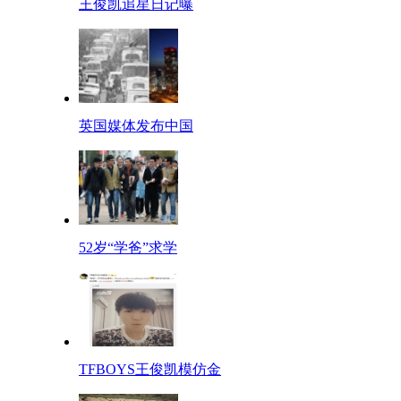
王俊凯追星日记曝
英国媒体发布中国
52岁“学爸”求学
TFBOYS王俊凯模仿金