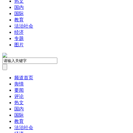
热文
国内
国际
教育
法治社会
经济
专题
图片
频道首页
舆情
要闻
评论
热文
国内
国际
教育
法治社会