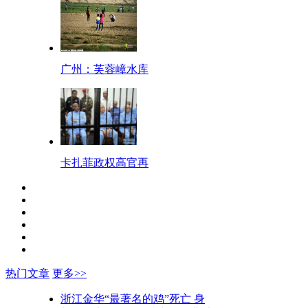
广州：芙蓉嶂水库
卡扎菲政权高官再
热门文章
更多>>
浙江金华“最著名的鸡”死亡 身