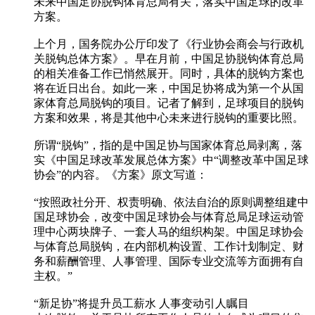
未来中国足协脱钩体育总局有关，落实中国足球的改革
方案。
上个月，国务院办公厅印发了《行业协会商会与行政机
关脱钩总体方案》。早在月前，中国足协脱钩体育总局
的相关准备工作已悄然展开。同时，具体的脱钩方案也
将在近日出台。如此一来，中国足协将成为第一个从国
家体育总局脱钩的项目。记者了解到，足球项目的脱钩
方案和效果，将是其他中心未来进行脱钩的重要比照。
所谓“脱钩”，指的是中国足协与国家体育总局剥离，落
实《中国足球改革发展总体方案》中“调整改革中国足球
协会”的内容。《方案》原文写道：
“按照政社分开、权责明确、依法自治的原则调整组建中
国足球协会，改变中国足球协会与体育总局足球运动管
理中心两块牌子、一套人马的组织构架。中国足球协会
与体育总局脱钩，在内部机构设置、工作计划制定、财
务和薪酬管理、人事管理、国际专业交流等方面拥有自
主权。”
“新足协”将提升员工薪水 人事变动引人瞩目