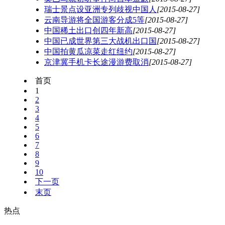
瑞士景点设亚洲专列歧视中国人
[2015-08-27]
云南导游将全国游客分成5等
[2015-08-27]
中国稀土出口创四年新高
[2015-08-27]
中国已成世界第三大战机出口国
[2015-08-27]
中国拍黄瓜凉菜走红纽约
[2015-08-27]
京津冀手机卡长途漫游费取消
[2015-08-27]
首页
1
2
3
4
5
6
7
8
9
10
下一页
末页
热点