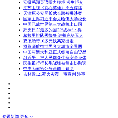
安徽芜湖英语听力模糊 考生拒交
江苏卫视《真心英雄》周五停播
天津原公安局长武长顺被曝涉案
国家主席习近平会见哈佛大学校长
中国已成世界第三大战机出口国
歼灭日军最多的国军“战神”：得
希拉里排队买快餐 进餐完毕无人
双胞胎带10多元钱离家出走
摄影师航拍世界各大城市全景图
中国与澳大利亚正式签署自由贸易
习近平：把人民群众生命安全身体
民生银行行长毛晓峰被带走协助调
中央为何给公务员调工资？
吉林致121死火灾案一审宣判 涉事
专题新闻
更多>>