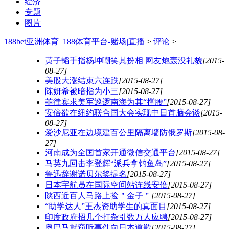
经济
专题
图片
188bet亚洲体育_188体育平台-赌场|直播
>
评论
>
黄子韬手指杨坤嘲笑其扮相 网友炮轰没礼貌
[2015-
08-27]
美股大涨结束六连跌
[2015-08-27]
陈妍希被暗指为小三
[2015-08-27]
菲律宾求美军巡逻南海为其“撑腰”
[2015-08-27]
安倍欲在纽约联合国大会实现中日首脑会谈
[2015-
08-27]
爱沙尼亚在边境建百公里隔离墙防俄罗斯
[2015-08-
27]
河南成为全国首家开通微信交通平台
[2015-08-27]
马英九回击李登辉“派兵拿钓鱼岛”
[2015-08-27]
鲁迅辞谢诺贝尔奖提名
[2015-08-27]
日本宇航员在国际空间站连线安倍
[2015-08-27]
陕西近百人马路上捡＂金子＂
[2015-08-27]
“助学达人”王杰资助学生的真面目
[2015-08-27]
印度政府招几个打杂引数万人应聘
[2015-08-27]
奥巴马就窃听事件向日本道歉
[2015-08-27]