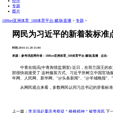
经济
专题
图片
188bet亚洲体育_188体育平台-赌场|直播
>
专题
>
网民为习近平的新着装标准
时间:2014-11-20 15:04
来源：
参考消息网
作者：188bet亚洲体育_188体育平台-赌场|直播
点击:
中青在线讯(中青舆情监测室) 近日，在荷兰国王的欢
部很快就接受了 这种服装方式。习近平所树立中国官场服
年网、人民网、新华网、"@头条新闻"、"@羊城晚报"、"@
从网民观点来看，多数网民认同习总书记的穿着标准，
上一篇：
李克强赴重庆考察提＂棒棒精神＂被赞亲民
下