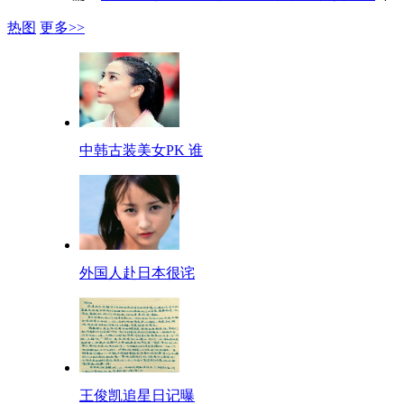
热图
更多>>
中韩古装美女PK 谁
外国人赴日本很诧
王俊凯追星日记曝