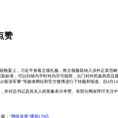
点赞
迎晚宴上，习近平身着立领礼服，将立领服装纳入涉外正装范畴
装标准，可以归纳为平时对内尽可能简，出门对外民族风而且隆重
新浪军事"等媒体网站和官方微博进行了转载和报道。自4月14日6时
并对总书记及其夫人的形象表示夸赞。有部分网友呼吁关注中
一篇：
“网络首善”裸捐170亿