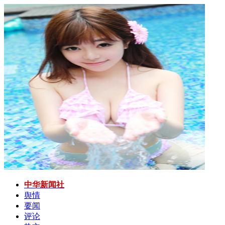
中华新闻社
舆情
要闻
评论