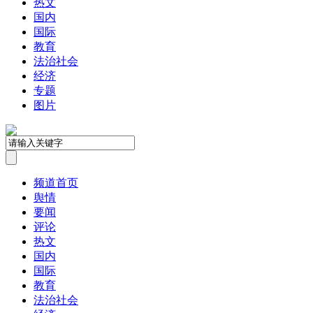
热文
国内
国际
教育
法治社会
经济
专题
图片
频道首页
舆情
要闻
评论
热文
国内
国际
教育
法治社会