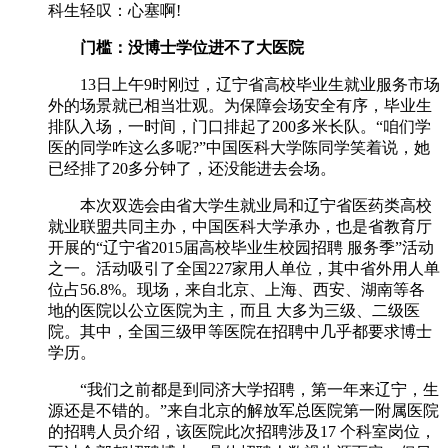
科生轻叹：心塞啊!
门槛：没博士学位进不了大医院
13日上午9时刚过，辽宁省高校毕业生就业服务市场
外的场景就已相当壮观。为保障会场安全有序，毕业生
排队入场，一时间，门口排起了200多米长队。“咱们学
医的同学咋这么多呢?”中国医科大学陈同学笑着说，她
已经排了20多分钟了，还没能进去会场。
本次双选会由省大学生就业局和辽宁省医药类高校
就业联盟共同主办，中国医科大学承办，也是省教育厅
开展的“辽宁省2015届高校毕业生校园招聘 服务季”活动
之一。活动吸引了全国227家用人单位，其中省外用人单
位占56.8%。现场，来自北京、上海、西安、湖南等各
地的医院以公立医院为主，而且 大多为三级、二级医
院。其中，全国三级甲等医院在招聘中几乎都要求博士
学历。
“我们之前都是到同济大学招聘，第一年来辽宁，生
源还是不错的。”来自北京的解放军总医院第一附属医院
的招聘人员介绍，该医院此次招聘涉及17 个科室岗位，