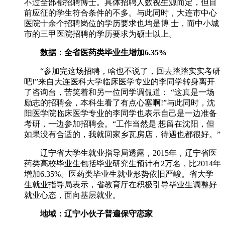
不过全部都招聘博士。具体招聘人数视生源而定，但目
前应征的学生符合条件的不多。与此同时，大连市中心
医院十余个招聘岗位的学历要求也均是博 士，而中小城
市的三甲医院招聘的学历要求为硕士以上。
数据：全省医药类毕业生增加6.35%
“参加完这场招聘，啥也不说了，回去踏踏实实考研
吧!”来自大连医科大学临床医学专业的李同学转身离开
了咨询台，苦笑着和另一位同学调侃道： “这真是一场
励志的招聘会，本科生看了有点心塞啊!”与此同时，沈
阳医学院临床医学专业的李同学也表示自己是一边准备
考研，一边参加招聘会。“工作当然是 想留在沈阳，但
如果没有合适的，我就回家乡瓦房店，待遇也都很好。”
辽宁省大学生就业指导局透露，2015年，辽宁省医
药类高校毕业生包括毕业研究生预计有2万名，比2014年
增加6.35%。医药类毕业生就业形势依旧严峻。省大学
生就业指导局表示，省教育厅在积极引导毕业生调整好
就业心态，面向基层就业。
地域：辽宁小伙子普遍保守恋家