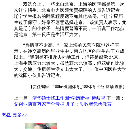
双选会上，一些来自北京、上海的医院都是第一次
来辽宁招生。北京电力医院负责招聘的人员告诉记者，
辽宁学生报名的踊跃程度远不如其他省份。“辽 宁应届
生过于保守，好像不愿意选择赴京。”该负责人表示，尤
其是辽宁的小伙子，热情度普遍不高，一听说工作地点
是北京，第一反应是生活压力大。
“热情度不太高。”一家上海的民营医院也这样表
示，在递交简历的毕业生中，南方地区的学生占了八成
以上。“我倒是不排斥去外地工作，但还是感觉 北京、
上海生活压力比较大，虽然薪水比较高，但花销也比较
大，交通、住房等生活支出太大了。”一位中国医科大学
的沈阳小伙儿告诉记者。
【责任编辑：188bet亚洲体育_188体育平台-赌场|直播】
上一篇：
清华硕士找工作因“学历断档”遭歧视
下一篇：
父创业两百万家产全亏掉 儿子：失败者凭啥教育
热图
更多>>