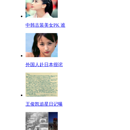
中韩古装美女PK 谁
外国人赴日本很诧
王俊凯追星日记曝