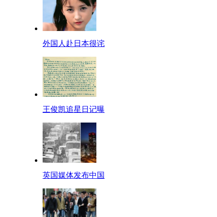
外国人赴日本很诧
王俊凯追星日记曝
英国媒体发布中国