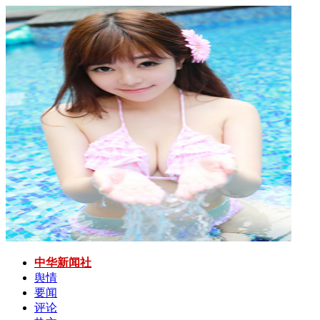
中华新闻社
舆情
要闻
评论