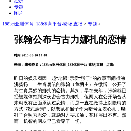
经济
专题
图片
188bet亚洲体育_188体育平台-赌场|直播
>
专题
>
张翰公布与古力娜扎的恋情
时间:2015-08-10 14:48
来源：
未知
作者：188bet亚洲体育_188体育平台-赌场|直播
点击:
昨日的娱乐圈因一起“老鼠”示爱“猴子”的故事而闹得沸
沸扬扬——生肖属鼠的张翰（鱼塘主）在微博上公开了
与生肖属猴的娜扎的恋情。其实，早在去年，张翰就已
经被媒体拍到深夜密会古力娜扎，但两人在公开场合从
来就没有正面承认过恋情，而是一直在微博上以隐晦的
方式“花式虐狗”，以老鼠和猴子作为暗号互表心意，晒
鞋子合照秀恩爱，鼓励对方要加油，花样层出不穷。然
而，机智的网友早已看穿了一切。