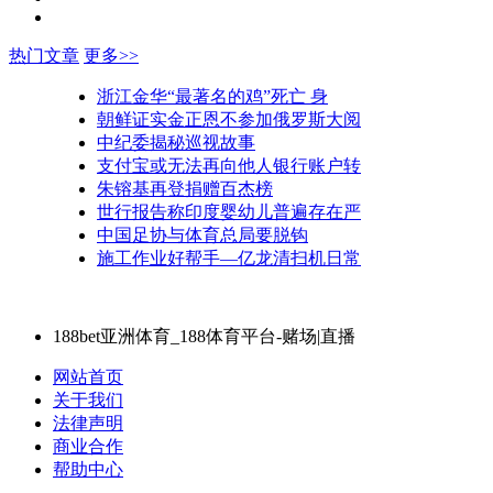
热门文章
更多>>
浙江金华“最著名的鸡”死亡 身
朝鲜证实金正恩不参加俄罗斯大阅
中纪委揭秘巡视故事
支付宝或无法再向他人银行账户转
朱镕基再登捐赠百杰榜
世行报告称印度婴幼儿普遍存在严
中国足协与体育总局要脱钩
施工作业好帮手—亿龙清扫机日常
188bet亚洲体育_188体育平台-赌场|直播
网站首页
关于我们
法律声明
商业合作
帮助中心