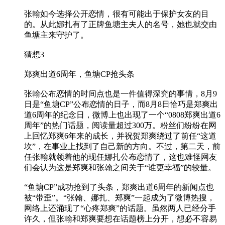
张翰如今选择公开恋情，很有可能出于保护女友的目
的。从此娜扎有了正牌鱼塘主夫人的名号，她也就交由
鱼塘主来守护了。
猜想3
郑爽出道6周年，鱼塘CP抢头条
张翰公布恋情的时间点也是一件值得深究的事情，8月9
日是“鱼塘CP”公布恋情的日子，而8月8日恰巧是郑爽出
道6周年的纪念日，微博上也出现了一个“0808郑爽出道6
周年”的热门话题，阅读量超过300万。粉丝们纷纷在网
上回忆郑爽6年来的成长，并祝贺郑爽绕过了前任“这道
坎”，在事业上找到了自己新的方向。不过，第二天，前
任张翰就领着他的现任娜扎公布恋情了，这也难怪网友
们会认为这是郑爽和张翰之间关于“谁更幸福”的较量。
“鱼塘CP”成功抢到了头条，郑爽出道6周年的新闻点也
被“带歪”。“张翰、娜扎、郑爽”一起成为了微博热搜，
网络上还涌现了“心疼郑爽”的话题。虽然两人已经分手
许久，但张翰和郑爽要想在话题榜上分开，想必不容易