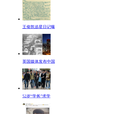
王俊凯追星日记曝
英国媒体发布中国
52岁“学爸”求学