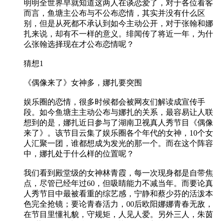
明明全世界早就知道这两人在谈恋爱了，对于各位看客
而言，鱼塘主公布与不公布恋情，其实并没有什么区
别，但是从死都不承认到如今主动公开，对于张翰和娜
扎来说，却有不一样的意义。绯闻传了将近一年，为什
么张翰选择现在才公布恋情呢？
猜想1
《偶像来了》女神多，娜扎要突围
娱乐圈的恋情，很多时候都会被网友们解读成宣传手
段。如今鱼塘主主动公布与娜扎的关系，最容易让人联
想到的是，娜扎近日参与了湖南卫视真人秀节目《偶像
来了》。该节目云集了娱乐圈各个年代的女神，10个女
人汇聚一团，谁都想成为发光的那一个。而在这个阵容
中，娜扎处于什么样的位置呢？
我们看到殿堂级的女神林青霞，每一次现身都是自带焦
点，尽管已经年过60，但吸睛能力不减当年。而要论真
人秀节目中最被看重的综艺感，宁静和蔡少芬的活泼本
色完全抢镜；要论青春活力，00后欧阳娜娜青春无敌，
在节目里懂礼貌，守规矩，人见人爱。另外三人，朱茵