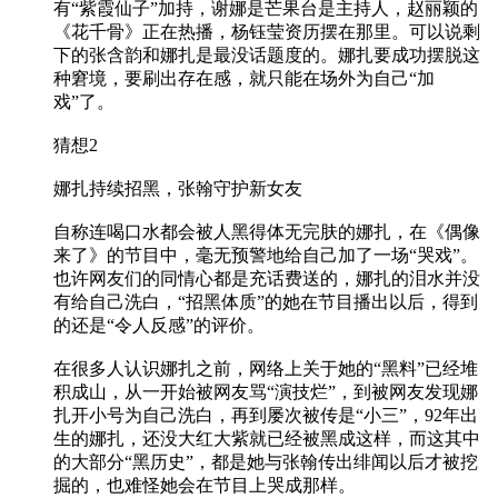
有“紫霞仙子”加持，谢娜是芒果台是主持人，赵丽颖的
《花千骨》正在热播，杨钰莹资历摆在那里。可以说剩
下的张含韵和娜扎是最没话题度的。娜扎要成功摆脱这
种窘境，要刷出存在感，就只能在场外为自己“加
戏”了。
猜想2
娜扎持续招黑，张翰守护新女友
自称连喝口水都会被人黑得体无完肤的娜扎，在《偶像
来了》的节目中，毫无预警地给自己加了一场“哭戏”。
也许网友们的同情心都是充话费送的，娜扎的泪水并没
有给自己洗白，“招黑体质”的她在节目播出以后，得到
的还是“令人反感”的评价。
在很多人认识娜扎之前，网络上关于她的“黑料”已经堆
积成山，从一开始被网友骂“演技烂”，到被网友发现娜
扎开小号为自己洗白，再到屡次被传是“小三”，92年出
生的娜扎，还没大红大紫就已经被黑成这样，而这其中
的大部分“黑历史”，都是她与张翰传出绯闻以后才被挖
掘的，也难怪她会在节目上哭成那样。