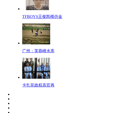
TFBOYS王俊凯模仿金
广州：芙蓉嶂水库
卡扎菲政权高官再