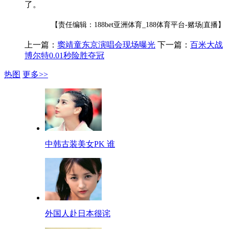
了。
【责任编辑：188bet亚洲体育_188体育平台-赌场|直播】
上一篇：
窦靖童东京演唱会现场曝光
下一篇：
百米大战
博尔特0.01秒险胜夺冠
热图
更多>>
中韩古装美女PK 谁
外国人赴日本很诧