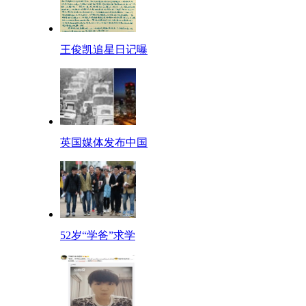
王俊凯追星日记曝
英国媒体发布中国
52岁“学爸”求学