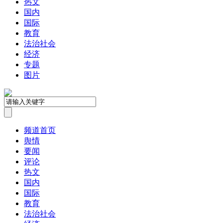
热文
国内
国际
教育
法治社会
经济
专题
图片
频道首页
舆情
要闻
评论
热文
国内
国际
教育
法治社会