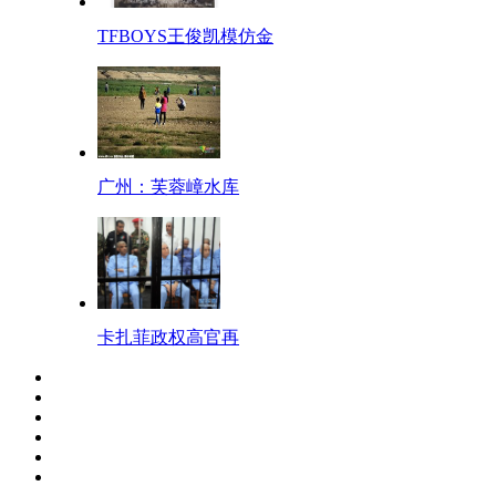
TFBOYS王俊凯模仿金
广州：芙蓉嶂水库
卡扎菲政权高官再