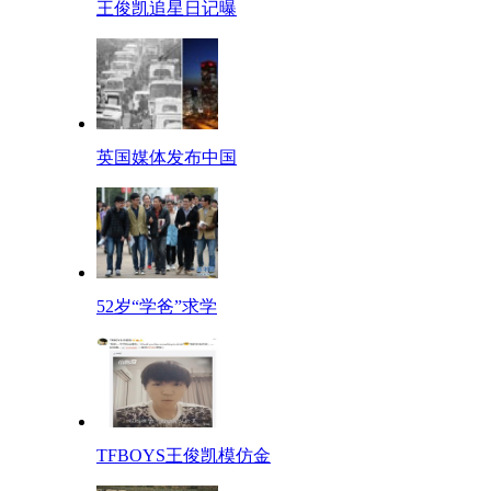
王俊凯追星日记曝
英国媒体发布中国
52岁“学爸”求学
TFBOYS王俊凯模仿金