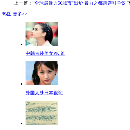
上一篇：
“全球最暴力50城市”出炉 暴力之都落选引争议
热图
更多>>
中韩古装美女PK 谁
外国人赴日本很诧