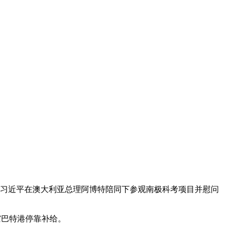
主席习近平在澳大利亚总理阿博特陪同下参观南极科考项目并慰问
霍巴特港停靠补给。