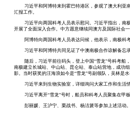
习近平和阿博特来到霍巴特港区，参观了澳大利亚南极
汇报工作。
习近平向两国科考人员表示慰问。习近平指出，南极科
开展了全面深入合作。中方愿意继续同澳方及国际社会一
阿博特向两国科考人员表达问候，他表示，南极科考
习近平和阿博特共同见证了中澳南极合作谅解备忘录
随后，习近平前往码头，登上中国“雪龙”号科考船，参
南极建立长城站、中山站、昆仑站、泰山站营地，成功组织
影。当时获奖的汪海浪如今是“雪龙”号副领队，吴林是
习近平来到生物实验室，详细询问大家工作和生活情
习近平离开“雪龙”号时，船员和科考人员聚集在甲板
彭丽媛、王沪宁、栗战书、杨洁篪等参加上述活动