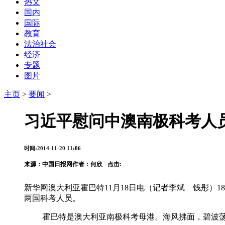
热文
国内
国际
教育
法治社会
经济
专题
图片
主页
>
要闻
>
习近平慰问中澳南极科考人
时间:2014-11-20 11:06
来源：
中国日报网
作者：何欣
点击:
新华网澳大利亚霍巴特11月18日电（记者李斌 钱彤
两国科考人员。
霍巴特是澳大利亚南极科考母港。海风拂面，碧波荡漾