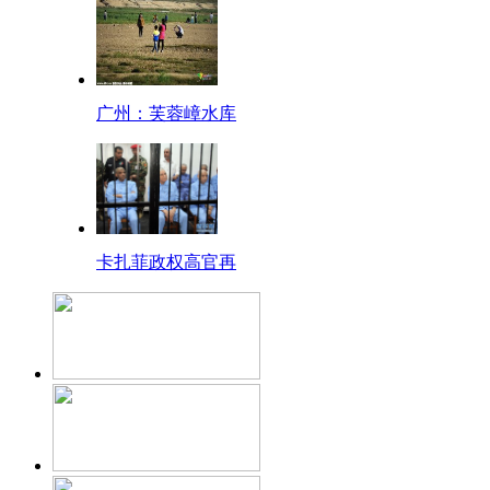
广州：芙蓉嶂水库
卡扎菲政权高官再