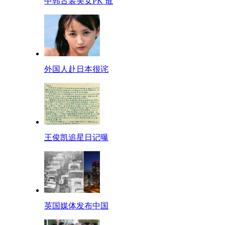
中韩古装美女PK 谁
外国人赴日本很诧
王俊凯追星日记曝
英国媒体发布中国