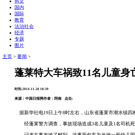
热文
国内
国际
教育
法治社会
经济
专题
图片
主页
>
要闻
>
蓬莱特大车祸致11名儿童身
时间:2014-11-20 10:39
来源：
中国日报网
作者：阿南
点击:
据新华社电19日上午8时左右，山东省蓬莱市潮水镇四村
经蓬莱警方调查，事故现场造成3名儿童及1名司机死
记者在事发地了解到，涉事面包车为当地一所幼儿园负