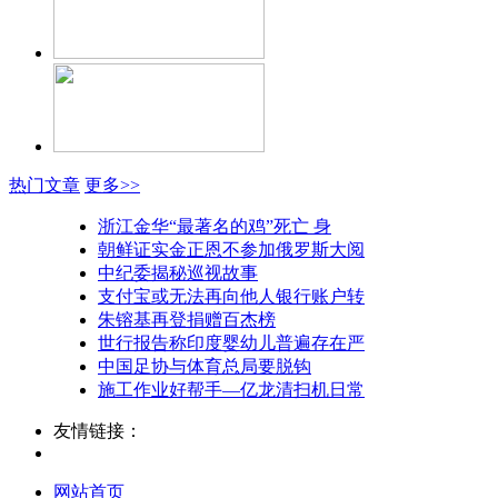
热门文章
更多>>
浙江金华“最著名的鸡”死亡 身
朝鲜证实金正恩不参加俄罗斯大阅
中纪委揭秘巡视故事
支付宝或无法再向他人银行账户转
朱镕基再登捐赠百杰榜
世行报告称印度婴幼儿普遍存在严
中国足协与体育总局要脱钩
施工作业好帮手—亿龙清扫机日常
友情链接：
网站首页