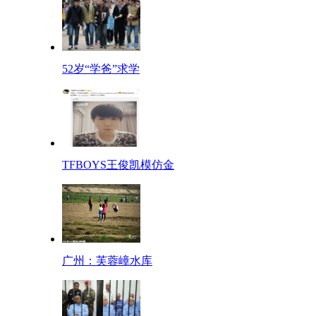
52岁“学爸”求学
TFBOYS王俊凯模仿金
广州：芙蓉嶂水库