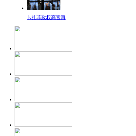
卡扎菲政权高官再