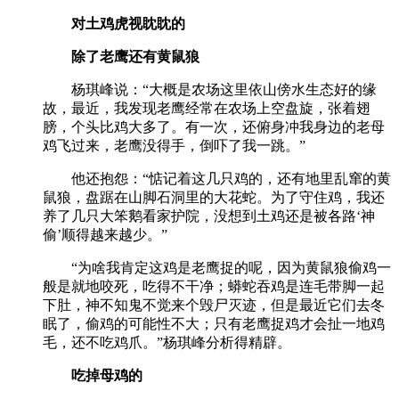
对土鸡虎视眈眈的
除了老鹰还有黄鼠狼
杨琪峰说：“大概是农场这里依山傍水生态好的缘
故，最近，我发现老鹰经常在农场上空盘旋，张着翅
膀，个头比鸡大多了。有一次，还俯身冲我身边的老母
鸡飞过来，老鹰没得手，倒吓了我一跳。”
他还抱怨：“惦记着这几只鸡的，还有地里乱窜的黄
鼠狼，盘踞在山脚石洞里的大花蛇。为了守住鸡，我还
养了几只大笨鹅看家护院，没想到土鸡还是被各路‘神
偷’顺得越来越少。”
“为啥我肯定这鸡是老鹰捉的呢，因为黄鼠狼偷鸡一
般是就地咬死，吃得不干净；蟒蛇吞鸡是连毛带脚一起
下肚，神不知鬼不觉来个毁尸灭迹，但是最近它们去冬
眠了，偷鸡的可能性不大；只有老鹰捉鸡才会扯一地鸡
毛，还不吃鸡爪。”杨琪峰分析得精辟。
吃掉母鸡的