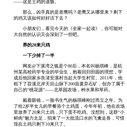
——这是土鸡的遗骸。
那么，凶手真的是老鹰吗？老鹰又从哪里来？剩下
的鸡又该如何好好活下去？
小朋友们，看完今天的《全家一起读》，你可能对
大自然的认识又会深刻了一些吧。
养的20来只鸡
一下少掉了一半
网友@下溪湾之狐是个80后，本名叫杨琪峰，是杭
州某高校药学专业的毕业生，抱着回归田园的理想，学
成后他回家乡良渚安溪村当起大学生村官。2011年，他
租下了苕溪北岸天目山脉下200亩废弃石矿，创办了属于
自己的“桃花源”——北草园农场，种水果和草药。
戴着眼镜，一脸书生气的杨琪峰刚过而立之年。为
了给2岁半女儿的早餐添个土鸡蛋，今年年初，他在农场
里放养了20来只土鸡，只下蛋不吃鸡。没想到，这群“小
鲜肉”魅力太足，招来了一大批流口水的飞禽走兽，可惜
现在土鸡只剩下10来只了。