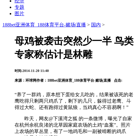
经济
专题
图片
188bet亚洲体育_188体育平台-赌场|直播
>
国内
>
母鸡被袭击突然少一半 鸟类
专家称估计是林雕
时间:2014-11-20 11:40
来源：
环球网
作者：188bet亚洲体育_188体育平台-赌场|直播
点击:
“养了一群鸡，原本想下蛋给女儿吃的，结果被该死的老
鹰吃得只剩两只鸡爪了，剩下的几只，躲得过老鹰、斗
得过大蛇、还有跑得过黄鼠狼，当鸡真心不容易啊！”
昨天，网友@下溪湾之狐 的一条微博，曝光了自家
在杭州余杭良渚的北草园家庭农场的土鸡“血案”。照片
上农场的草丛里，有了一地鸡毛和一副被啃断的鸡爪