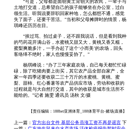
“可是，父母都是面朝黄土背朝天的农民，一辈子与
土地打交道，总希望自己的孩子能够坐在办公室，过白
领生活。听我说要辞职回家种地，怎么都想不通，感觉
失了面子，还要干苦活。”当初和父母摊牌时的情景，杨
琪峰还历历在目。
“挨过骂、拍过桌子，还不跟我说话，但是看到我种
的芍药花开满山谷，水蜜桃又甜又大，黄桃又香又糯，
蜜梨爽脆多汁，一手办起了这个‘小而美’的农场，回头
客络绎不绝时，家人也慢慢妥协了。”
杨琪峰说：“办了三年家庭农场，自己每天都忙忙碌
碌，除了吃猪肉要上街买，其它农产品全部自家产，全
家一年四季还要收获二三十万斤的水蜜桃、黄桃、蜜
梨、甜柿、红心番薯等农产品供应市场，劳动和收获的
过程就是与大自然打交道，其中的收获是城市生活所不
能给的。”记者 施雯 通讯员 汤秋 文/摄
【责任编辑：188bet亚洲体育_188体育平台-赌场|直播】
上一篇：
官方出台文件 基层公务员涨工资不再是谣言
下
一篇：
广东放生鼠来自水产市场 活体检疫报告暂时安全