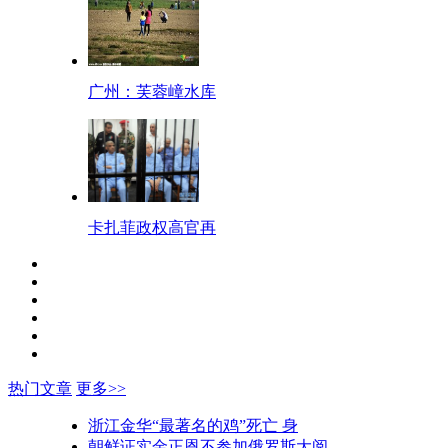
广州：芙蓉嶂水库
卡扎菲政权高官再
热门文章
更多>>
浙江金华“最著名的鸡”死亡 身
朝鲜证实金正恩不参加俄罗斯大阅