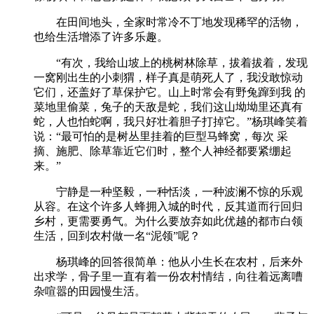
在田间地头，全家时常冷不丁地发现稀罕的活物，
也给生活增添了许多乐趣。
“有次，我给山坡上的桃树林除草，拔着拔着，发现
一窝刚出生的小刺猬，样子真是萌死人了，我没敢惊动
它们，还盖好了草保护它。山上时常会有野兔蹿到我 的
菜地里偷菜，兔子的天敌是蛇，我们这山坳坳里还真有
蛇，人也怕蛇啊，我只好壮着胆子打掉它。”杨琪峰笑着
说：“最可怕的是树丛里挂着的巨型马蜂窝，每次 采
摘、施肥、除草靠近它们时，整个人神经都要紧绷起
来。”
宁静是一种坚毅，一种恬淡，一种波澜不惊的乐观
从容。在这个许多人蜂拥入城的时代，反其道而行回归
乡村，更需要勇气。为什么要放弃如此优越的都市白领
生活，回到农村做一名“泥领”呢？
杨琪峰的回答很简单：他从小生长在农村，后来外
出求学，骨子里一直有着一份农村情结，向往着远离嘈
杂喧嚣的田园慢生活。