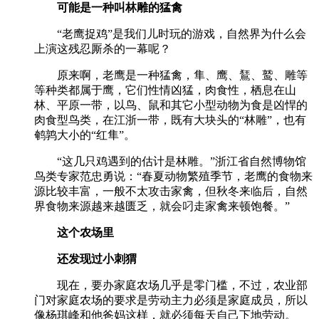
可能是一种叫林雕的猛禽
“老鹰捉鸡”是我们儿时玩的游戏，自然界为什么会
上演这残忍厮杀的一幕呢？
原来啊，老鹰是一种猛禽，隼、鹰、鵟、鹫、雕等
等种类都属于鹰，它们性情凶猛，肉食性，栖息在山
林、平原一带，以鸟、鼠和其它小型动物为食是凶悍的
肉食型鸟类，在江浙一带，既有大块头的“林雕”，也有
鹌鹑大小的“红隼”。
“这几只鸡遇到的估计是林雕。”浙江省自然博物馆
鸟类专家范忠勇说：“春夏动物繁殖季节，老鹰的食物来
源比较丰富，一般不太攻击家禽，但秋冬来临后，自然
界食物来源越来越匮乏，就会叼走家禽来顿饱餐。”
这个农场里
还发现过小刺猬
现在，要办家庭农场几乎是零门槛，不过，农业部
门对家庭农场的要求是劳动主力必须是家庭成员，所以
像杨琪峰和他爸妈这样，就必须每天自己下地劳动。