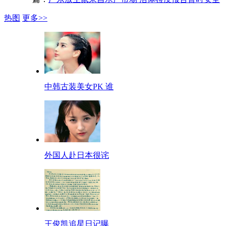
热图
更多>>
中韩古装美女PK 谁
外国人赴日本很诧
王俊凯追星日记曝