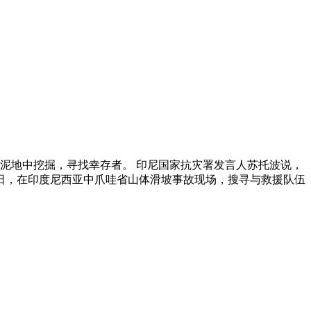
及泥地中挖掘，寻找幸存者。 印尼国家抗灾署发言人苏托波说，
13日，在印度尼西亚中爪哇省山体滑坡事故现场，搜寻与救援队伍