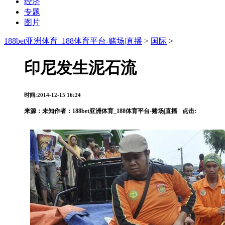
经济
专题
图片
188bet亚洲体育_188体育平台-赌场|直播
>
国际
>
印尼发生泥石流
时间:2014-12-15 16:24
来源：
未知
作者：188bet亚洲体育_188体育平台-赌场|直播
点击: