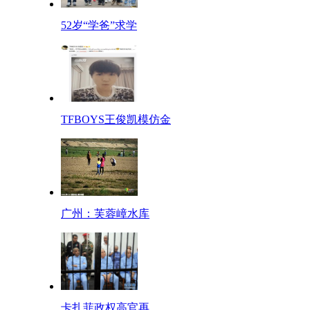
52岁“学爸”求学
TFBOYS王俊凯模仿金
广州：芙蓉嶂水库
卡扎菲政权高官再