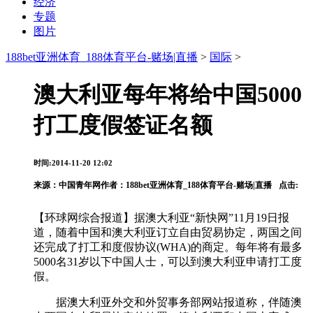
经济
专题
图片
188bet亚洲体育_188体育平台-赌场|直播
>
国际
>
澳大利亚每年将给中国5000
打工度假签证名额
时间:2014-11-20 12:02
来源：
中国青年网
作者：188bet亚洲体育_188体育平台-赌场|直播
点击:
【环球网综合报道】据澳大利亚“新快网”11月19日报
道，随着中国和澳大利亚订立自由贸易协定，两国之间
还完成了打工和度假协议(WHA)的商定。每年将有最多
5000名31岁以下中国人士，可以到澳大利亚申请打工度
假。
据澳大利亚外交和外贸事务部网站报道称，伴随澳