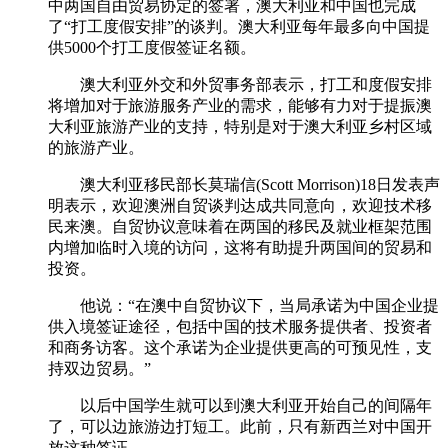
中两国自由贸易协定的签署，澳大利亚和中国也完成
了“打工度假安排”的谈判。澳大利亚每年最多向中国提
供5000个打工度假签证名额。
澳大利亚外交和外贸事务部表示，打工和度假安排
将增加对于旅游服务产业的需求，能够有力对于提振澳
大利亚旅游产业的支持，特别是对于澳大利亚乡村区域
的旅游产业。
澳大利亚移民部长莫瑞信(Scott Morrison)18日发表声
明表示，欢迎澳洲自贸谈判达成共同意向，欢迎技术移
民来澳。自贸协议意味着在两国的移民及就业框架范围
内增加临时入境的访问，这将有助提升两国间的贸易和
投资。
他说：“在澳中自贸协议下，当局承诺为中国企业提
供入境签证途径，包括中国的技术服务提供者、投资者
和商务访客。这个承诺为企业提供更高的可预见性，支
持双边贸易。”
以后中国学生就可以到澳大利亚开始自己的间隔年
了，可以边旅游边打短工。此前，只有新西兰对中国开
放这种签证。