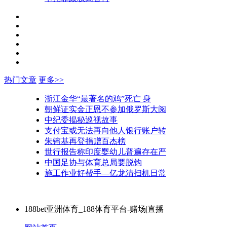
热门文章
更多>>
浙江金华“最著名的鸡”死亡 身
朝鲜证实金正恩不参加俄罗斯大阅
中纪委揭秘巡视故事
支付宝或无法再向他人银行账户转
朱镕基再登捐赠百杰榜
世行报告称印度婴幼儿普遍存在严
中国足协与体育总局要脱钩
施工作业好帮手—亿龙清扫机日常
188bet亚洲体育_188体育平台-赌场|直播