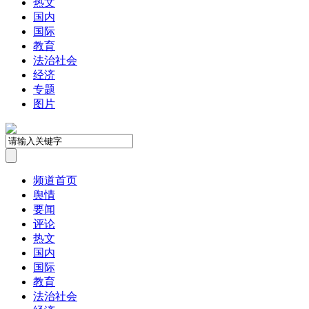
热文
国内
国际
教育
法治社会
经济
专题
图片
频道首页
舆情
要闻
评论
热文
国内
国际
教育
法治社会