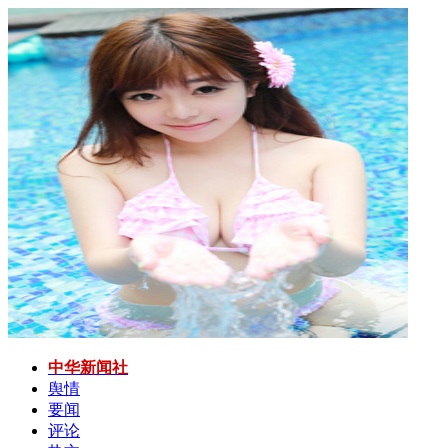
中华新闻社
舆情
要闻
评论