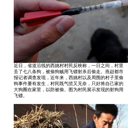
近日，省道沿线的西姚村村民反映称，一日之间，村里
丢了七八条狗，被偷狗贼用飞镖射杀后偷走。燕赵都市
报记者调查发现，近年来，西姚村以及周围的村子里偷
狗事件屡有发生，村民既气愤又无奈，只好将自己家的
大狗圈在家里，以防被偷。图为村民展示发现的射狗用
飞镖。