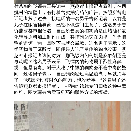
射杀狗的飞镖有毒采访中，燕赵都市报记者看到，在西
姚村的墙壁上，有打着售卖捕狗药的广告。按照所留电
话记者拨了过去，接电话的一名男子告诉记者，以前是
儿子在贩售捕狗药，已经不做这门生意了。这名男子告
诉燕赵都市报记者，自己所售卖的捕狗药是由蜡油和氯
化钾等原料加工制作而成。将捕狗药夹在肉里，作为捕
狗的诱饵，狗一旦吃下去就会晕厥。这名男子表示，这
类药物属于麻醉类，即便是人吃了晕倒的狗也没事。燕
赵都市报记者询问对方，那飞镖内的药剂是麻醉剂还是
毒药呢？这名男子表示，飞镖内的药物属于烈性麻醉
类，但是有毒。对于人吃了中镖的狗肉会不会中毒的疑
问，这名男子表示，自己狗肉经过高温蒸煮，早就消毒
了，“我就吃过被射杀的狗肉，也没啥事。”这名男子还
告诉燕赵都市报记者，一些狗肉馆就专门回收这种中毒
的狗。图为写有售卖毒狗药的联络方式的墙壁。