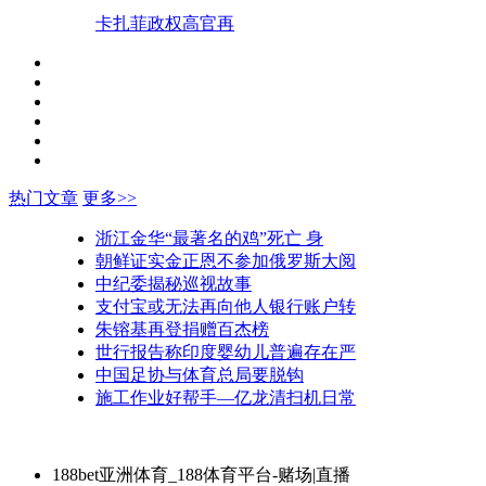
卡扎菲政权高官再
热门文章
更多>>
浙江金华“最著名的鸡”死亡 身
朝鲜证实金正恩不参加俄罗斯大阅
中纪委揭秘巡视故事
支付宝或无法再向他人银行账户转
朱镕基再登捐赠百杰榜
世行报告称印度婴幼儿普遍存在严
中国足协与体育总局要脱钩
施工作业好帮手—亿龙清扫机日常
188bet亚洲体育_188体育平台-赌场|直播