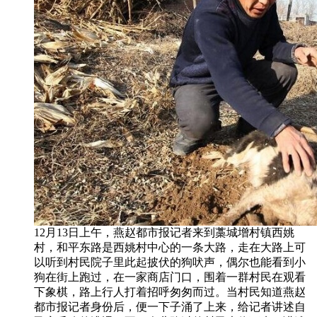
12月13日上午，燕赵都市报记者来到藁城增村镇西姚
村，和平东路是西姚村中心的一条大路，走在大路上可
以听到村民院子里此起披伏的狗吠声，偶尔也能看到小
狗在街上跑过，在一家商店门口，围着一群村民在观看
下象棋，路上行人打着招呼匆匆而过。当村民知道燕赵
都市报记者身份后，便一下子涌了上来，给记者讲述自