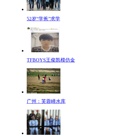
52岁“学爸”求学
TFBOYS王俊凯模仿金
广州：芙蓉嶂水库