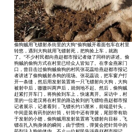
偷狗贼用飞镖射杀街里的大狗“偷狗贼开着面包车在村里
转悠，遇到大狗就用飞镖射死，把狗捡上车，就跑
了。”不少村民都向燕赵都市报记者做了同样的讲述。偷
狗贼的偷狗方式在村里已经众人皆知了。在李金燕家门
口，曾目击过偷狗贼偷狗的村民张花蕊给燕赵都市报记
者讲述了偷狗贼射杀狗的现场。张花蕊说，把车窗户打
开一条缝，然后用发射装置将一只飞镖射向大狗，大狗
被射中后，嗷嗷叫两声后，就倒地不起。然后，偷狗贼
赶紧打开车门，将狗捡到车上，快速离开。采访中，村
里的一位老汉将在村里的路边捡到的飞镖给燕赵都市报
记者展示，记者看到，飞镖长约15厘米，前端是针头，
中间是装有药剂的针筒，针筒中还有弹簧，尾部带有助
于发射的小翅，偷狗贼用发射装置将飞镖射向目标，飞
镖在扎入狗身体的瞬间，由于惯性，弹簧会把针筒中的
药剂注入狗的体内。不止一位村民告诉燕赵都市报记