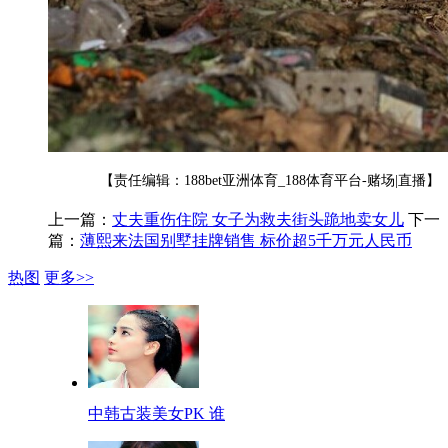
【责任编辑：188bet亚洲体育_188体育平台-赌场|直播】
上一篇：
丈夫重伤住院 女子为救夫街头跪地卖女儿
下一
篇：
薄熙来法国别墅挂牌销售 标价超5千万元人民币
热图
更多>>
中韩古装美女PK 谁