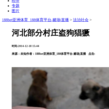
经济
专题
图片
188bet亚洲体育_188体育平台-赌场|直播
>
法治社会
>
河北部分村庄盗狗猖獗
时间:2014-12-18 15:44
来源：
未知
作者：188bet亚洲体育_188体育平台-赌场|直播
点击: