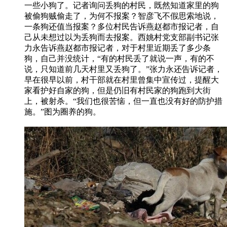
一些小狗了。记者询问丢狗的村民，既然知道家里的狗
被偷狗贼偷走了，为何不报案？智彦飞不假思索地说，
一条狗还值当报案？多位村民告诉燕赵都市报记者，自
己从未想过以为丢狗而去报案。西姚村党支部副书记张
力永告诉燕赵都市报记者，对于村里近期丢了多少条
狗，自己并没统计，“有的村民丢了就说一声，有的不
说，只知道前几天村里又丢狗了。”张力永还告诉记者，
早在很早以前，村干部就在村里曾集中宣传过，提醒大
家看护好自家的狗，但是仍旧有村民家的狗跑到大街
上，被射杀。“我们也很苦恼，但一直也没有好的防护措
施。”图为圈养的狗。